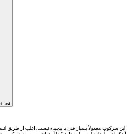
nt test
این سرکوب معمولاً بسیار فنی یا پیچیده نیست. اغلب از طریق انس
بی‌آن‌که لزوماً بدانند این روایت‌ها از کجا آمده‌اند یا به سود چه کسی 