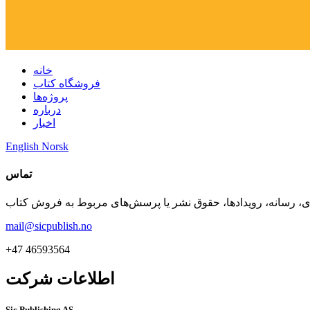
خانه
فروشگاه کتاب
پروژه‌ها
درباره
اخبار
English
Norsk
تماس
mail@sicpublish.no
+47 46593564
اطلاعات شرکت
Sic Publishing AS